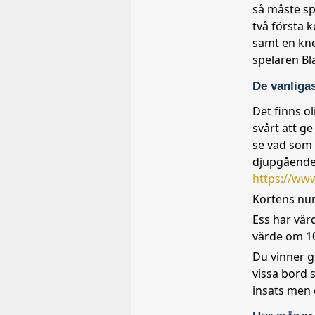
så måste spe
två första 
samt en knek
spelaren Bl
De vanligas
Det finns ol
svårt att ge
se vad som 
djupgående 
https://www
Kortens n
Ess har vär
värde om 10
Du vinner g
vissa bord s
insats men 