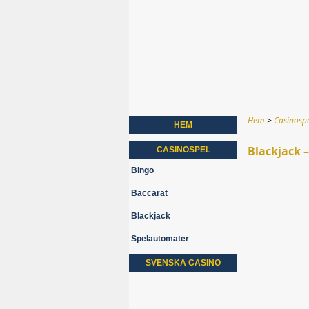
Hem
Casinosp
HEM
Blackjack –
CASINOSPEL
Bingo
Baccarat
Blackjack
Spelautomater
SVENSKA CASINO