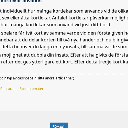
kortlekar används
t individuellt hur många kortlekar som används vid de olik
a, sex eller åtta kortlekar. Antalet kortlekar påverkar möjligh
a hur många kortlekar som använd vid just ditt bord.
pelare får två kort av samma värde vid den första given har
nebär att du delar korten till två nya händer och du blir giv
 detta behöver du lägga en ny insats, till samma värde som d
möjlighet att dubbla din insats. Efter att ha givits de förs
 efter det ges ytterligare ett kort. Efter detta tredje kort ka
k din typ av casinospel? Hitta andra artiklar här;
Baccarat
Spelautomater