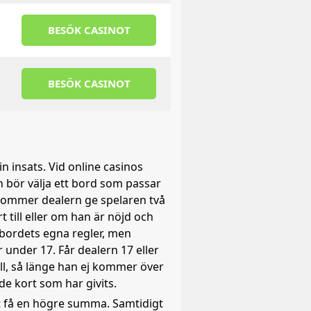
BESÖK CASINOT
BESÖK CASINOT
 insats. Vid online casinos
n bör välja ett bord som passar
s kommer dealern ge spelaren två
t till eller om han är nöjd och
 bordets egna regler, men
r under 17. Får dealern 17 eller
ll, så länge han ej kommer över
de kort som har givits.
tt få en högre summa. Samtidigt