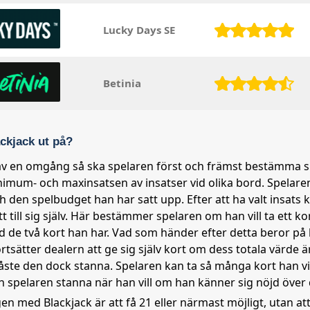
Lucky Days SE
Betinia
ckjack ut på?
av en omgång så ska spelaren först och främst bestämma sin
nimum- och maxinsatsen av insatser vid olika bord. Spelare
h den spelbudget han har satt upp. Efter att ha valt insat
t till sig själv. Här bestämmer spelaren om han vill ta ett kor
 de två kort han har. Vad som händer efter detta beror på
ortsätter dealern att ge sig själv kort om dess totala värde ä
ste den dock stanna. Spelaren kan ta så många kort han vi
an spelaren stanna när han vill om han känner sig nöjd över 
en med Blackjack är att få 21 eller närmast möjligt, utan a