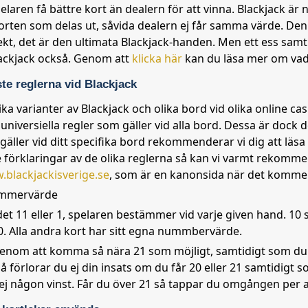
laren få bättre kort än dealern för att vinna. Blackjack är 
korten som delas ut, såvida dealern ej får samma värde. Den 
t, det är den ultimata Blackjack-handen. Men ett ess samt 10
ackjack också. Genom att
klicka här
kan du läsa mer om vad 
te reglerna vid Blackjack
ika varianter av Blackjack och olika bord vid olika online cas
 universiella regler som gäller vid alla bord. Dessa är dock 
gäller vid ditt specifika bord rekommenderar vi dig att läsa
förklaringar av de olika reglerna så kan vi varmt rekom
.blackjackisverige.se
, som är en kanonsida när det kommer t
ummervärde
det 11 eller 1, spelaren bestämmer vid varje given hand. 10 s
. Alla andra kort har sitt egna nummbervärde.
enom att komma så nära 21 som möjligt, samtidigt som du h
å förlorar du ej din insats om du får 20 eller 21 samtidigt s
ej någon vinst. Får du över 21 så tappar du omgången per a