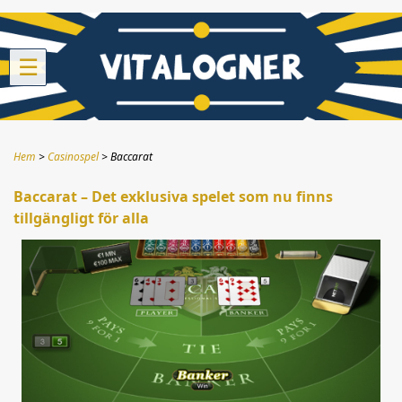
☰
Hem
Casinospel
Baccarat
Baccarat – Det exklusiva spelet som nu finns
tillgängligt för alla